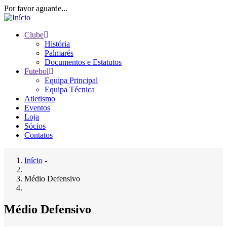
Passar
Por favor aguarde...
para
o
Clube
conteúdo
História
Main
principal
Palmarés
navigation
Documentos e Estatutos
Futebol
Equipa Principal
Equipa Técnica
Atletismo
Eventos
Loja
Sócios
Contatos
Início
-
Navegação
Médio Defensivo
estrutural
Médio Defensivo