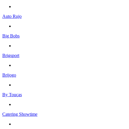
Auto Rujo
Big Bobs
Brigsport
Brijogo
By Touças
Catering Showtime