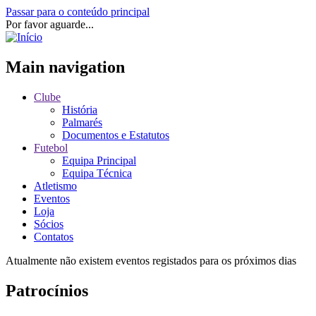
Passar para o conteúdo principal
Por favor aguarde...
Main navigation
Clube
História
Palmarés
Documentos e Estatutos
Futebol
Equipa Principal
Equipa Técnica
Atletismo
Eventos
Loja
Sócios
Contatos
Atualmente não existem eventos registados para os próximos dias
Patrocínios