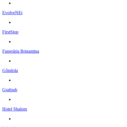
EvolveNEt
FirstStop
Funerária Brigantina
Gôndola
Grafpub
Hotel Shalom