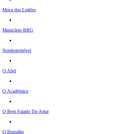
Moca dos Leitões
Município BRG
Nordestemóvel
O Abel
O Académico
O Bem Falado Tio Artur
O Borralho