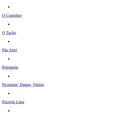
O Copinhos
O Tacho
Pão Abel
Petrotuela
Picantone, Duque, Vitória
Pizzeria Luna