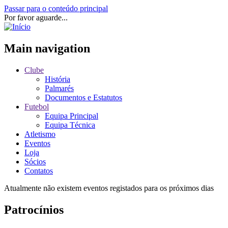
Passar para o conteúdo principal
Por favor aguarde...
Main navigation
Clube
História
Palmarés
Documentos e Estatutos
Futebol
Equipa Principal
Equipa Técnica
Atletismo
Eventos
Loja
Sócios
Contatos
Atualmente não existem eventos registados para os próximos dias
Patrocínios