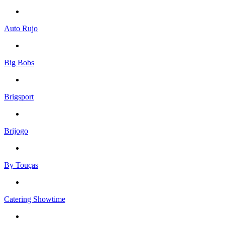
Auto Rujo
Big Bobs
Brigsport
Brijogo
By Touças
Catering Showtime