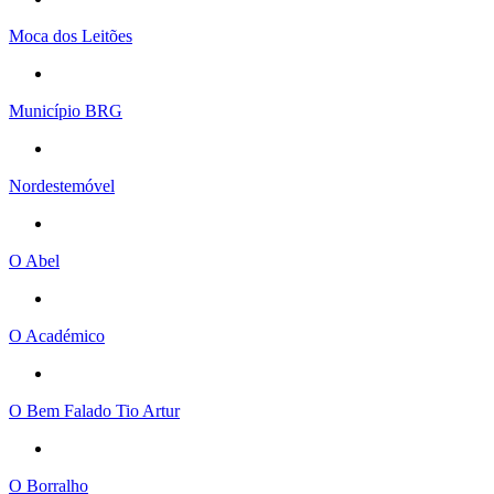
Moca dos Leitões
Município BRG
Nordestemóvel
O Abel
O Académico
O Bem Falado Tio Artur
O Borralho