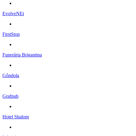
EvolveNEt
FirstStop
Funerária Brigantina
Gôndola
Grafpub
Hotel Shalom