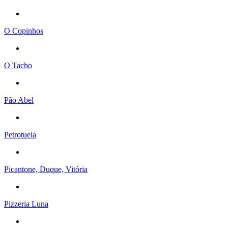
O Copinhos
O Tacho
Pão Abel
Petrotuela
Picantone, Duque, Vitória
Pizzeria Luna