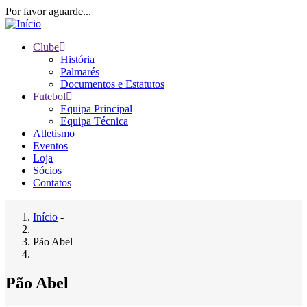
Passar
Por favor aguarde...
para
o
Clube
conteúdo
História
Main
principal
Palmarés
navigation
Documentos e Estatutos
Futebol
Equipa Principal
Equipa Técnica
Atletismo
Eventos
Loja
Sócios
Contatos
Início
-
Navegação
Pão Abel
estrutural
Pão Abel