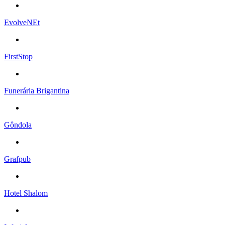
EvolveNEt
FirstStop
Funerária Brigantina
Gôndola
Grafpub
Hotel Shalom