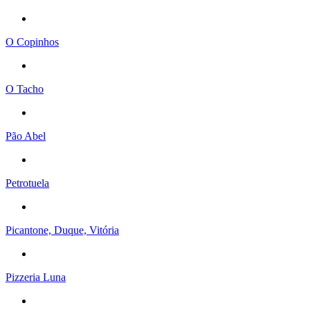
O Copinhos
O Tacho
Pão Abel
Petrotuela
Picantone, Duque, Vitória
Pizzeria Luna