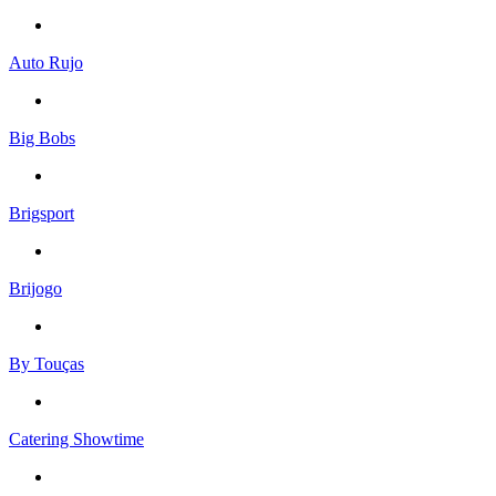
Auto Rujo
Big Bobs
Brigsport
Brijogo
By Touças
Catering Showtime