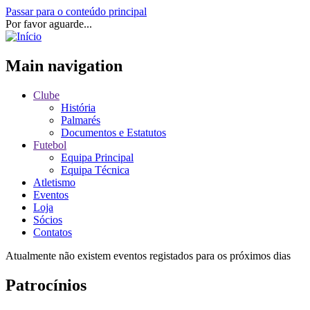
Passar para o conteúdo principal
Por favor aguarde...
Main navigation
Clube
História
Palmarés
Documentos e Estatutos
Futebol
Equipa Principal
Equipa Técnica
Atletismo
Eventos
Loja
Sócios
Contatos
Atualmente não existem eventos registados para os próximos dias
Patrocínios