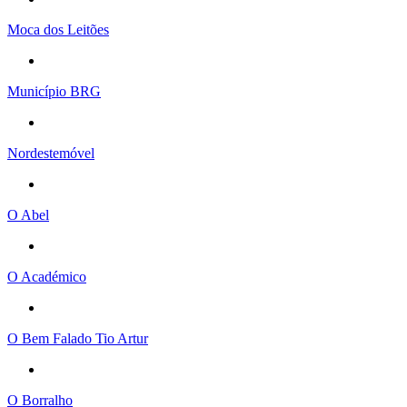
Moca dos Leitões
Município BRG
Nordestemóvel
O Abel
O Académico
O Bem Falado Tio Artur
O Borralho