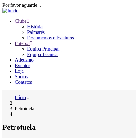
Passar
Por favor aguarde...
para
o
Clube
conteúdo
História
Main
principal
Palmarés
navigation
Documentos e Estatutos
Futebol
Equipa Principal
Equipa Técnica
Atletismo
Eventos
Loja
Sócios
Contatos
Início
-
Navegação
Petrotuela
estrutural
Petrotuela