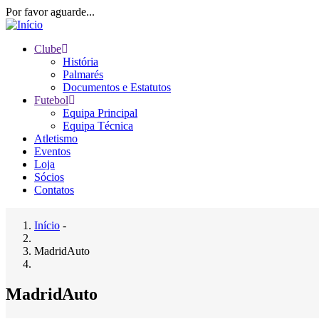
Passar
Por favor aguarde...
para
o
Clube
conteúdo
História
Main
principal
Palmarés
navigation
Documentos e Estatutos
Futebol
Equipa Principal
Equipa Técnica
Atletismo
Eventos
Loja
Sócios
Contatos
Início
-
Navegação
MadridAuto
estrutural
MadridAuto