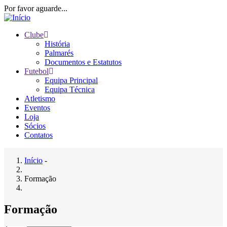
Passar
Por favor aguarde...
para
o
Clube
conteúdo
História
Main
principal
Palmarés
navigation
Documentos e Estatutos
Futebol
Equipa Principal
Equipa Técnica
Atletismo
Eventos
Loja
Sócios
Contatos
Início
-
Navegação
Formação
estrutural
Formação