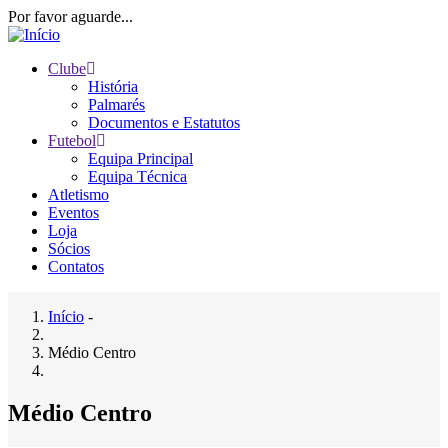
Passar
Por favor aguarde...
para
o
Clube
conteúdo
História
Main
principal
Palmarés
navigation
Documentos e Estatutos
Futebol
Equipa Principal
Equipa Técnica
Atletismo
Eventos
Loja
Sócios
Contatos
Início
-
Navegação
Médio Centro
estrutural
Médio Centro