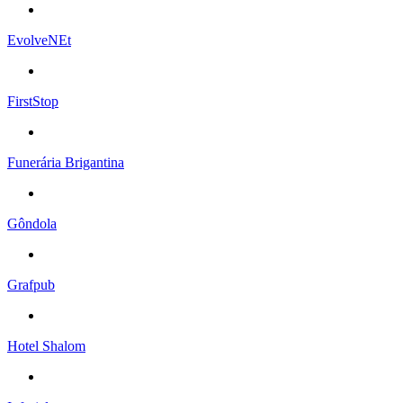
EvolveNEt
FirstStop
Funerária Brigantina
Gôndola
Grafpub
Hotel Shalom