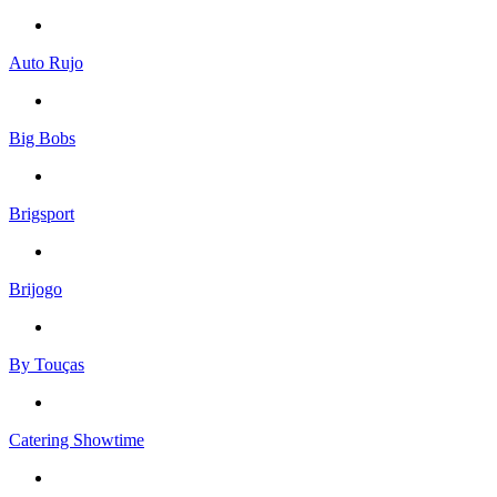
Auto Rujo
Big Bobs
Brigsport
Brijogo
By Touças
Catering Showtime