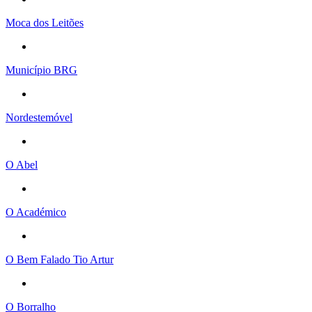
Moca dos Leitões
Município BRG
Nordestemóvel
O Abel
O Académico
O Bem Falado Tio Artur
O Borralho