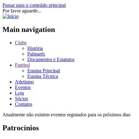
Passar para o conteúdo principal
Por favor aguarde...
Main navigation
Clube
História
Palmarés
Documentos e Estatutos
Futebol
Equipa Principal
Equipa Técnica
Atletismo
Eventos
Loja
Sócios
Contatos
Atualmente não existem eventos registados para os próximos dias
Patrocínios