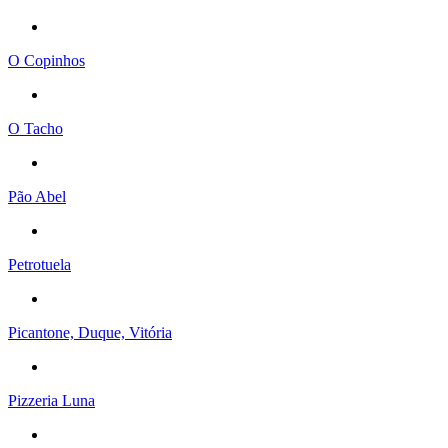
O Copinhos
O Tacho
Pão Abel
Petrotuela
Picantone, Duque, Vitória
Pizzeria Luna