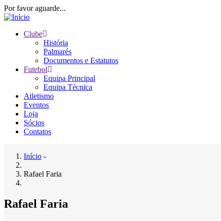
Passar
Por favor aguarde...
para
o
Clube
conteúdo
História
Main
principal
Palmarés
navigation
Documentos e Estatutos
Futebol
Equipa Principal
Equipa Técnica
Atletismo
Eventos
Loja
Sócios
Contatos
Início
-
Navegação
Rafael Faria
estrutural
Rafael Faria